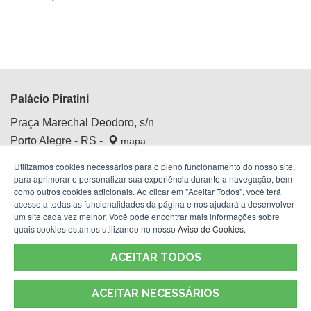
Palácio Piratini
Praça Marechal Deodoro, s/n
Porto Alegre - RS -
mapa
Centro Histórico
Utilizamos cookies necessários para o pleno funcionamento do nosso site,
Fone:
(51) 3210.4100
para aprimorar e personalizar sua experiência durante a navegação, bem
como outros cookies adicionais. Ao clicar em "Aceitar Todos", você terá
acesso a todas as funcionalidades da página e nos ajudará a desenvolver
um site cada vez melhor. Você pode encontrar mais informações sobre
quais cookies estamos utilizando no nosso
Aviso de Cookies
.
ACEITAR TODOS
ACEITAR NECESSÁRIOS
Termos de Uso