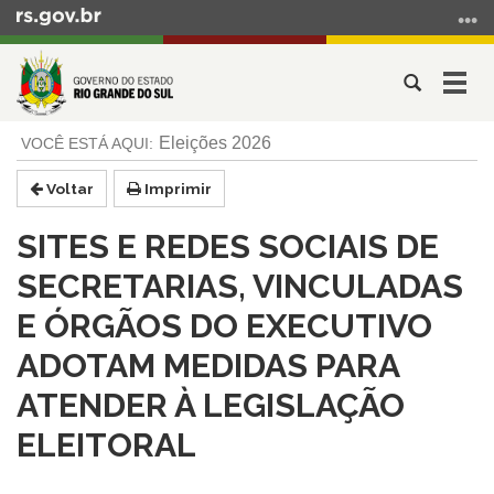
Ir
para
o
Abrir
Alter
conteúdo
a
a
Ir
Início
busca
nave
Eleições 2026
para
do
o
conteúdo
Voltar
Imprimir
menu
Ir
SITES E REDES SOCIAIS DE
para
a
SECRETARIAS, VINCULADAS
busca
E ÓRGÃOS DO EXECUTIVO
ADOTAM MEDIDAS PARA
ATENDER À LEGISLAÇÃO
ELEITORAL